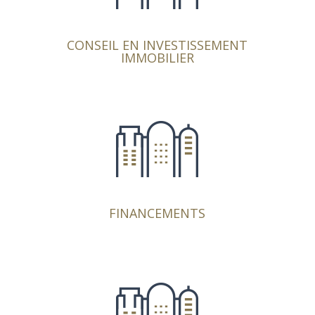
vous les meilleurs programmes et les meilleurs
gestionnaires pour sécuriser votre investissement.
CONSEIL EN INVESTISSEMENT
IMMOBILIER
Un patrimoine est, comme un bilan, fait d’actif et de
passif. Nous vous accompagnons dans la gestion
de vos dettes. Nous vous orientons vers des
courtiers spécialisés.
FINANCEMENTS
Nous vous accompagnons pour trouver les