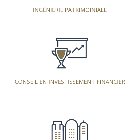
gestionnaires pour sécuriser votre investissement.
INGÉNIERIE PATRIMOINIALE
Nous vous proposons des placements
performants, sélectionnés en toute objectivité, en
vue de rémunérer au mieux votre épargne, tout en
respectant votre profil de risques et votre horizon
d’investissement.
CONSEIL EN INVESTISSEMENT FINANCIER
Nous vous accompagnons dans la recherche ou la
vente de bien immobilier. Nous sélectionnons pour