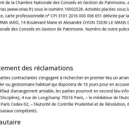
nt de la Chambre Nationale des Conseils en Gestion de Patrimoine, a
rias (www.orias.fr) sous le numéro 16002526. Activités placées sous la 
 carte professionnelle n° CPI 3101 2016 000 006 651 délivrée par la 
 MMA IARD, 14 Boulevard Marie et Alexandre OYON 72030 LE MAN
le des Conseils en Gestion de Patrimoine. Numéro de notre police d
itement des réclamations
s parties contractantes s’engagent à rechercher en premier lieu un arr
ller ou gestionnaire habituel qui disposera de 10 jours pour en accuse
éfaut d’arrangement amiable, les parties pourront en second lieu inf
Discipline), 4 rue de Longchamp 75016 Paris, – le médiateur de l’Au
is Cedex 02, – l’Autorité de Contrôle Prudentiel et de Résolution, 
tribunaux compétents.
autaire